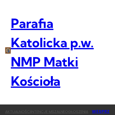
Przejdź
do
treści
Parafia
Katolicka p.w.
NMP Matki
Kościoła
WESPRZ
AKTUALNOŚCI
INTENCJE MSZALNE
OGŁOSZENIA