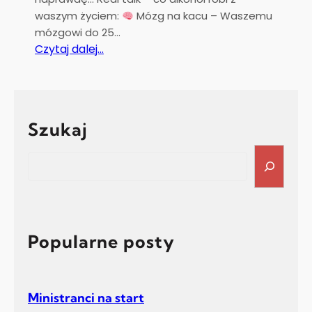
P
a
waszym życiem:
Mózg na kacu – Waszemu
s
mózgowi do 25…
z
:
Czytaj dalej…
a
S
j
i
ą
e
r
Szukaj
p
i
S
e
e
ń
a
–
r
m
c
i
h
Popularne posty
e
s
i
Ministranci na start
ą