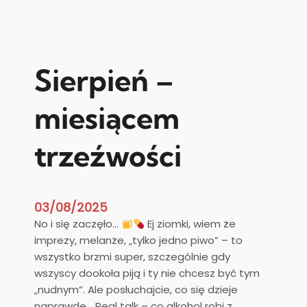
w
M
a
n
n
i
i
s
a
z
Sierpień –
K
k
a
i
miesiącem
t
K
o
l
trzeźwości
l
a
i
r
c
y
k
s
03/08/2025
i
k
No i się zaczęło…
Ej ziomki, wiem że
e
i
imprezy, melanże, „tylko jedno piwo” – to
g
z
wszystko brzmi super, szczególnie gdy
o
a
wszyscy dookoła piją i ty nie chcesz być tym
K
p
„nudnym”. Ale posłuchajcie, co się dzieje
E
r
naprawdę… Real talk – co alkohol robi z