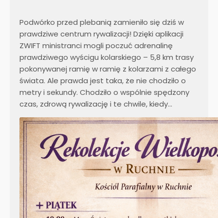
c
e
Podwórko przed plebanią zamieniło się dziś w
m
prawdziwe centrum rywalizacji! Dzięki aplikacji
t
ZWIFT ministranci mogli poczuć adrenalinę
r
prawdziwego wyścigu kolarskiego – 5,8 km trasy
z
pokonywanej ramię w ramię z kolarzami z całego
e
świata. Ale prawda jest taka, że nie chodziło o
ź
metry i sekundy. Chodziło o wspólnie spędzony
w
czas, zdrową rywalizację i te chwile, kiedy…
o
ś
c
i