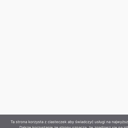
Ta strona korzysta z ciasteczek aby świadczyć usługi na najwyżs
Dalsze korzystanie ze strony oznacza, że zgadzasz się na ic