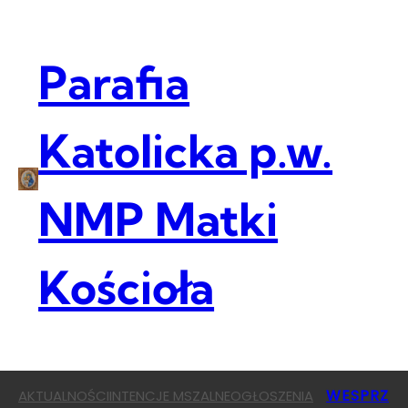
Przejdź
do
treści
Parafia
Katolicka p.w.
NMP Matki
Kościoła
WESPRZ
AKTUALNOŚCI
INTENCJE MSZALNE
OGŁOSZENIA