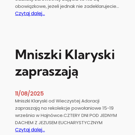
obowiązkowe, jeżeli jednak nie zadeklarujecie…
:
Czytaj dalej…
A
p
e
l
K
Mniszki Klaryski
o
m
zapraszają
i
s
j
i
11/08/2025
W
Mniszki Klaryski od Wieczystej Adoracji
y
zapraszają na rekolekcje powołaniowe 15-19
c
września w Hajnówce.CZTERY DNI POD JEDNYM
h
DACHEM Z JEZUSEM EUCHARYSTYCZNYM
o
:
Czytaj dalej…