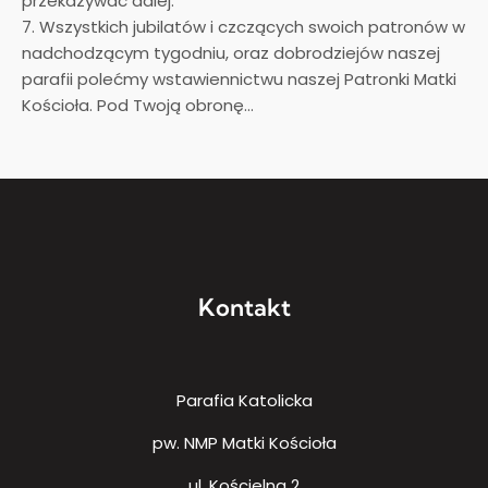
przekazywać dalej.
7. Wszystkich jubilatów i czczących swoich patronów w
nadchodzącym tygodniu, oraz dobrodziejów naszej
parafii polećmy wstawiennictwu naszej Patronki Matki
Kościoła. Pod Twoją obronę…
Kontakt
Parafia Katolicka
pw. NMP Matki Kościoła
ul. Kościelna 2