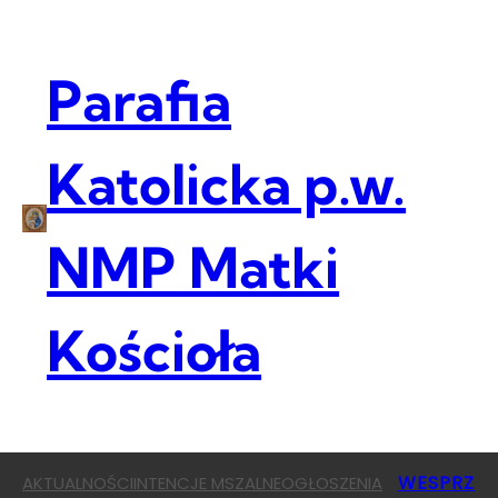
Przejdź
do
treści
Parafia
Katolicka p.w.
NMP Matki
Kościoła
WESPRZ
AKTUALNOŚCI
INTENCJE MSZALNE
OGŁOSZENIA