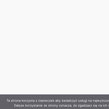
Ta strona korzysta z ciasteczek aby świadczyć usługi na najwyższ
Dalsze korzystanie ze strony oznacza, że zgadzasz się na ich 