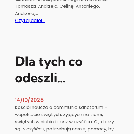
Tomasza, Andrzeja, Celinę, Antoniego,
Andrzeja,…
:
Czytaj dalej…
M
o
d
l
i
Dla tych co
t
w
odeszli…
a
w
y
p
14/10/2025
o
Kościół naucza o communio sanctorum –
m
wspólnocie świętych: żyjących na ziemi,
i
świętych w niebie i dusz w czyśćcu. Ci, którzy
n
są w czyśćcu, potrzebują naszej pomocy, by