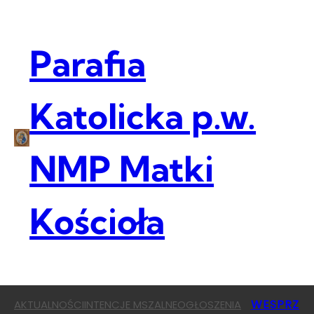
Przejdź
do
treści
Parafia
Katolicka p.w.
NMP Matki
Kościoła
WESPRZ
AKTUALNOŚCI
INTENCJE MSZALNE
OGŁOSZENIA