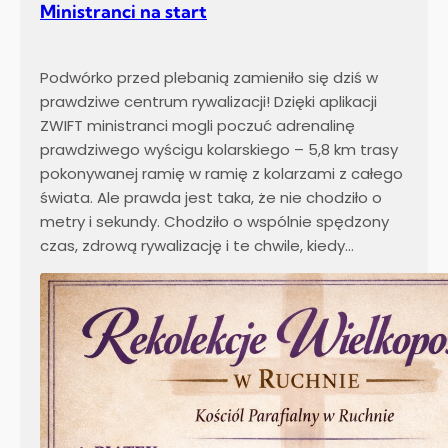
Ministranci na start
l
i
…
Podwórko przed plebanią zamieniło się dziś w
prawdziwe centrum rywalizacji! Dzięki aplikacji
ZWIFT ministranci mogli poczuć adrenalinę
prawdziwego wyścigu kolarskiego – 5,8 km trasy
pokonywanej ramię w ramię z kolarzami z całego
świata. Ale prawda jest taka, że nie chodziło o
metry i sekundy. Chodziło o wspólnie spędzony
czas, zdrową rywalizację i te chwile, kiedy…