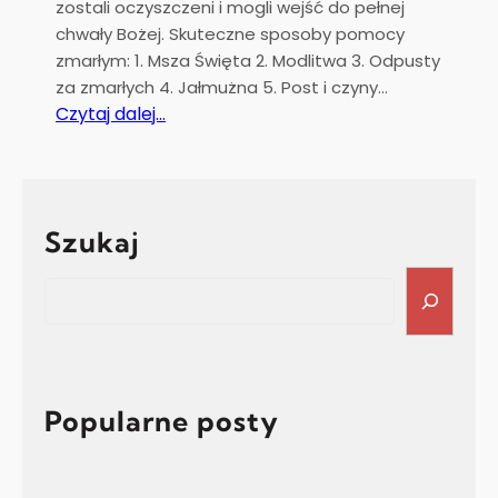
k
zostali oczyszczeni i mogli wejść do pełnej
o
chwały Bożej. Skuteczne sposoby pomocy
w
zmarłym: 1. Msza Święta 2. Modlitwa 3. Odpusty
a
za zmarłych 4. Jałmużna 5. Post i czyny…
w
:
Czytaj dalej…
n
D
a
l
s
a
z
t
Szukaj
e
y
j
c
S
p
h
e
a
c
a
r
o
r
a
o
c
f
d
h
Popularne posty
i
e
i
s
z