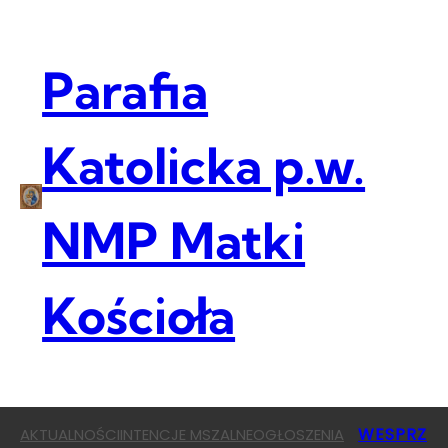
Przejdź
do
treści
Parafia
Katolicka p.w.
NMP Matki
Kościoła
WESPRZ
AKTUALNOŚCI
INTENCJE MSZALNE
OGŁOSZENIA