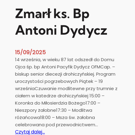
Zmarł ks. Bp
Antoni Dydycz
15/09/2025
14 września, w wieku 87 lat odszedł do Domu
Ojca śp. bp Antoni Pacyfik Dydycz OFMCap. –
biskup senior diecezji drohiczyńskiej. Program
uroczystości pogrzebowych Piątek – 19
wrześniaCzuwanie modlitewne przy trumnie z
ciałem w katedrze drohiczyńskiej 15:00 –
Koronka do Miłosierdzia Bożego17:00 –
Nieszpory żałobne17:30 – Modlitwa
różańcowa18:00 – Msza św. żałobna
celebrowana pod przewodnictwem…
:
Czytaj dalej…