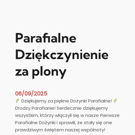
Z
m
a
r
ł
Parafialne
k
s
Dziękczynienie
.
B
za plony
p
A
n
t
06/09/2025
o
Dziękujemy za piękne Dożynki Parafialne!
n
Drodzy Parafianie! Serdecznie dziękujemy
i
wszystkim, którzy włączyli się w nasze Pierwsze
D
Parafialne Dożynki i sprawili, że stały się one
y
prawdziwym świętem naszej wspólnoty!
d