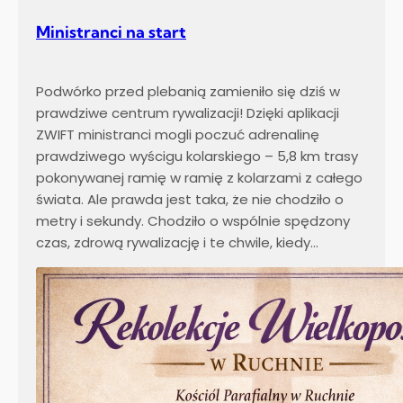
ę
Ministranci na start
k
c
z
Podwórko przed plebanią zamieniło się dziś w
y
prawdziwe centrum rywalizacji! Dzięki aplikacji
n
ZWIFT ministranci mogli poczuć adrenalinę
i
prawdziwego wyścigu kolarskiego – 5,8 km trasy
e
pokonywanej ramię w ramię z kolarzami z całego
n
świata. Ale prawda jest taka, że nie chodziło o
i
metry i sekundy. Chodziło o wspólnie spędzony
e
czas, zdrową rywalizację i te chwile, kiedy…
z
a
p
l
o
n
y