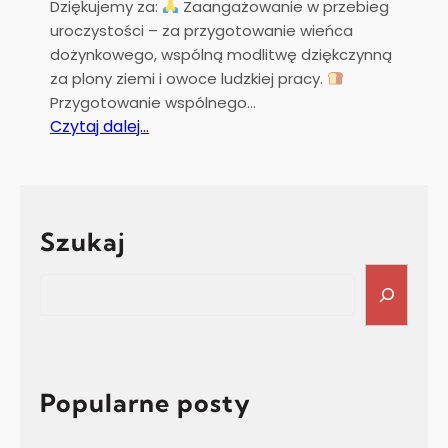
Dziękujemy za:
Zaangażowanie w przebieg
y
uroczystości – za przygotowanie wieńca
c
dożynkowego, wspólną modlitwę dziękczynną
z
za plony ziemi i owoce ludzkiej pracy.
Przygotowanie wspólnego…
:
Czytaj dalej…
P
a
r
a
Szukaj
f
i
S
a
e
l
a
n
r
e
c
D
h
Popularne posty
z
i