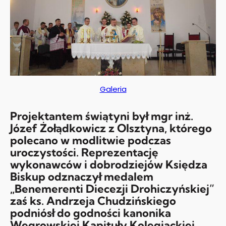
Galeria
Projektantem świątyni był mgr inż.
Józef Żołądkowicz z Olsztyna, którego
polecano w modlitwie podczas
uroczystości. Reprezentację
wykonawców i dobrodziejów Księdza
Biskup odznaczył medalem
„Benemerenti Diecezji Drohiczyńskiej”
zaś ks. Andrzeja Chudzińskiego
podniósł do godności kanonika
Węgrowskiej Kapituły Kolegiackiej.