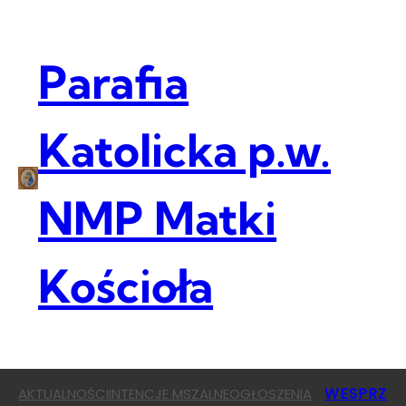
Przejdź
do
treści
Parafia
Katolicka p.w.
NMP Matki
Kościoła
WESPRZ
AKTUALNOŚCI
INTENCJE MSZALNE
OGŁOSZENIA