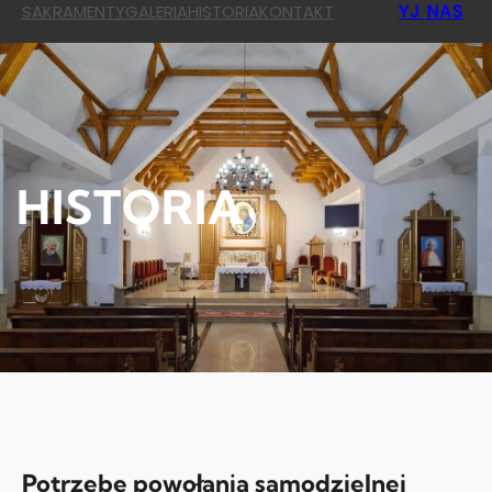
YJ NAS
SAKRAMENTY
GALERIA
HISTORIA
KONTAKT
HISTORIA
Potrzebę powołania samodzielnej