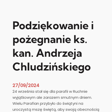
n
t
e
n
Podziękowanie i
c
j
pożegnanie ks.
e
Ż
kan. Andrzeja
y
w
Chludzińskiego
e
g
o
R
27/09/2024
ó
24 września stał się dla parafii w Ruchnie
ż
wyjątkowym ale zarazem smutnym dniem.
a
Wielu Parafian przybyło do świątyni na
ń
uroczystą mszę świętą, aby swoją obecnością
c