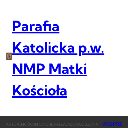
Przejdź
do
treści
Parafia
Katolicka p.w.
NMP Matki
Kościoła
WESPRZ
AKTUALNOŚCI
INTENCJE MSZALNE
OGŁOSZENIA