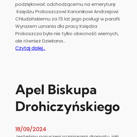
podziękować odchodzącemu na emeryturę
a
Księdzu Proboszczowi Kanonikowi Andrzejowi
Chludzińskiemu za 15 lat jego posługi w parafii.
Wyrazem uznania dla pracy Księdza
Proboszcza była nie tylko obecność wiernych,
ale również Dziekana…
:
Czytaj dalej…
P
o
d
z
i
Apel Biskupa
ę
k
Drohiczyńskiego
o
w
a
n
18/09/2024
i
Jesteśmy poruszeni rozmiarami dramatu, jaki