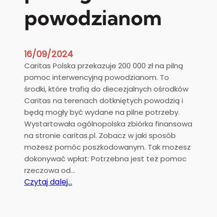
.
u
powodzianom
A
p
n
a
d
D
r
r
16/09/2024
z
o
Caritas Polska przekazuje 200 000 zł na pilną
e
h
pomoc interwencyjną powodzianom. To
j
i
środki, które trafią do diecezjalnych ośrodków
a
c
Caritas na terenach dotkniętych powodzią i
C
z
będą mogły być wydane na pilne potrzeby.
h
y
Wystartowała ogólnopolska zbiórka finansowa
l
ń
na stronie caritas.pl. Zobacz w jaki sposób
u
s
możesz pomóc poszkodowanym. Tak możesz
d
k
dokonywać wpłat: Potrzebna jest też pomoc
z
i
rzeczowa od…
i
e
:
Czytaj dalej…
ń
g
C
s
o
a
k
r