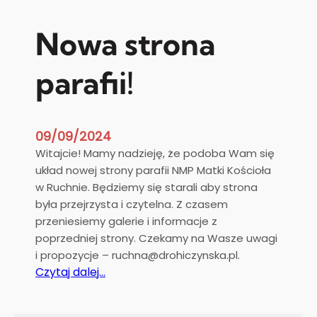
i
i
e
t
Nowa strona
g
a
o
s
parafii!
P
o
l
s
09/09/2024
k
Witajcie! Mamy nadzieję, że podoba Wam się
a
układ nowej strony parafii NMP Matki Kościoła
p
w Ruchnie. Będziemy się starali aby strona
o
była przejrzysta i czytelna. Z czasem
m
przeniesiemy galerie i informacje z
a
poprzedniej strony. Czekamy na Wasze uwagi
g
i propozycje – ruchna@drohiczynska.pl.
a
:
Czytaj dalej…
p
N
o
o