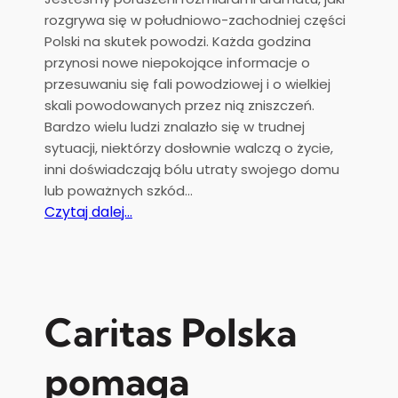
e
rozgrywa się w południowo-zachodniej części
i
Polski na skutek powodzi. Każda godzina
p
przynosi nowe niepokojące informacje o
o
przesuwaniu się fali powodziowej i o wielkiej
ż
skali powodowanych przez nią zniszczeń.
e
Bardzo wielu ludzi znalazło się w trudnej
g
sytuacji, niektórzy dosłownie walczą o życie,
n
inni doświadczają bólu utraty swojego domu
a
lub poważnych szkód…
n
:
Czytaj dalej…
i
A
e
p
k
e
s
l
.
B
Caritas Polska
k
i
a
s
pomaga
n
k