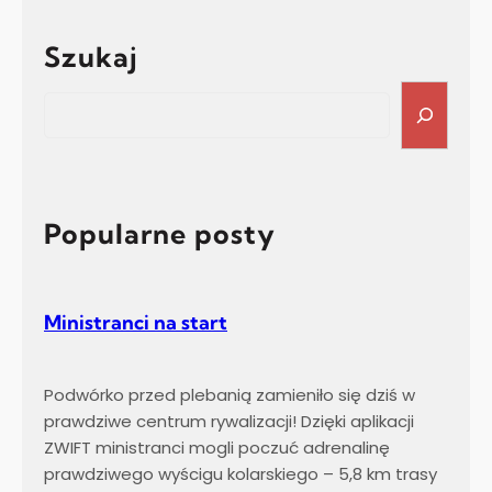
w
w
o
a
Szukaj
d
s
z
t
S
i
r
e
a
o
a
n
n
r
o
a
c
m
p
h
Popularne posty
a
r
a
Ministranci na start
f
i
i
Podwórko przed plebanią zamieniło się dziś w
!
prawdziwe centrum rywalizacji! Dzięki aplikacji
ZWIFT ministranci mogli poczuć adrenalinę
prawdziwego wyścigu kolarskiego – 5,8 km trasy